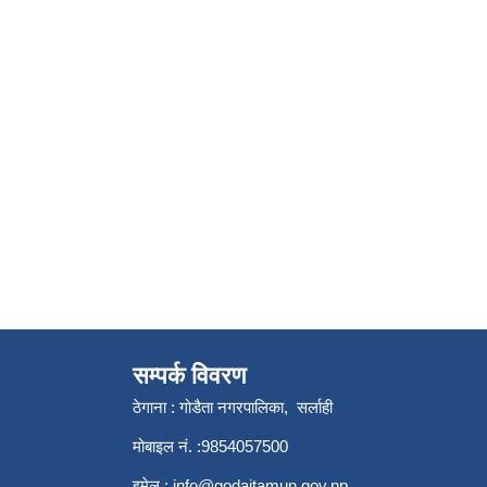
सम्पर्क विवरण
ठेगाना : गोडैता नगरपालिका, सर्लाही
मोबाइल नं. :9854057500
इमेल :
info@godaitamun.gov.np