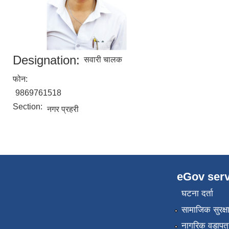
Designation:
सवारी चालक
फोन:
9869761518
Section:
नगर प्रहरी
eGov serv
घटना दर्ता
सामाजिक सुरक्ष
नागरिक वडापत्